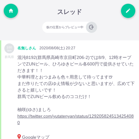
スレッド
仮の位置からプレビュー中
100
名無しさん
2020/08/08(土) 20:27
km
混沌8192(群馬県高崎市京目町206-2)では8/9、12時オープ
群馬県
ンでZUNビール、ひろゆきビール各600円で提供させていた
だきます！！
中華料理とおつまみも色々用意して待ってます🍺
まだ作りたての店ゆえ情報が少ないと思いますが、広めて下
さると嬉しいです！
群馬でZUNビール飲めるのココだけ！
柚咲(ゆさ)ましろ
https://twitter.com/yutatenyan/status/129205824513425408
0
Googleマップ