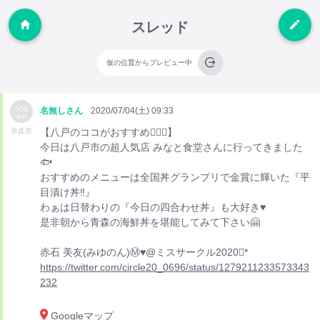
スレッド
仮の位置からプレビュー中
500
名無しさん
2020/07/04(土) 09:33
km
【八戸のココがおすすめ💁🏻‍♀️】
青森県
今日は八戸市の超人気店 みなと食堂さんに行ってきました
🐟
おすすめのメニューは全国丼グランプリで金賞に輝いた『平
目漬け丼‼️』
わぁは日替わりの『今日の四合わせ丼』も大好き♥️
是非朝から青森の海鮮丼を堪能してみて下さい🤗
赤石 美友(みゆのん)Ⓜ️♥️@ミスサークル2020*
https://twitter.com/circle20_0696/status/1279211233573343
232
Googleマップ