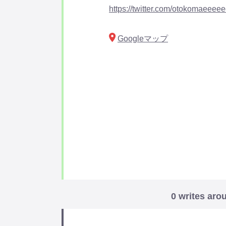
https://twitter.com/otokomaeee
Googleマップ
0 writes aro