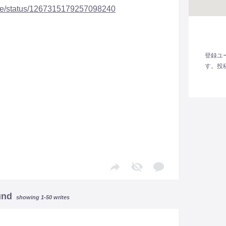
eee/status/1267315179257098240
登録ユ
す。投
und
showing 1-50 writes