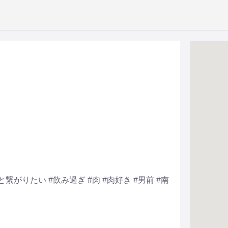
繋がりたい #飲み過ぎ #肉 #肉好き #男前 #南