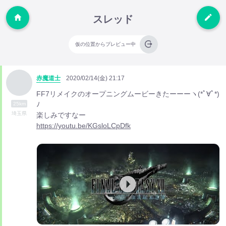
スレッド
仮の位置からプレビュー中
赤魔道士
2020/02/14(金) 21:17
FF7リメイクのオープニングムービーきたーーーヽ(*ﾟ∀ﾟ*)
ﾉ
25km
埼玉県
楽しみですなー
https://youtu.be/KGsloLCpDfk