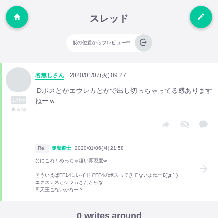
スレッド
仮の位置からプレビュー中
名無しさん
2020/01/07(火) 09:27
IDボスとかエウレカとかで出し切っちゃってる感あります
ねーｗ
1.5km
東京都
Re:
赤魔道士
2020/01/06(月) 21:58
なにこれ！めっちゃ凄い再現度w
そういえばFF14にレイドでFF4のボスってきてないよねーΣ(´д｀)
エクスデスとケフカきたからなー
四天王こないかなー？
0 writes around