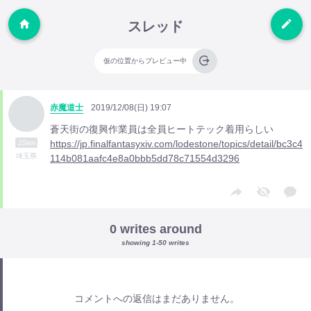
スレッド
仮の位置からプレビュー中
赤魔道士
2019/12/08(日) 19:07
蒼天街の復興作業員は全員ヒートテック着用らしい
https://jp.finalfantasyxiv.com/lodestone/topics/detail/bc3c4
25km
埼玉県
114b081aafc4e8a0bbb5dd78c71554d3296
0 writes around
showing 1-50 writes
コメントへの返信はまだありません。