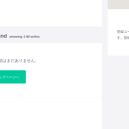
登録ユ
und
showing 1-50 writes
す。投
信はまだありません。
ップページへ