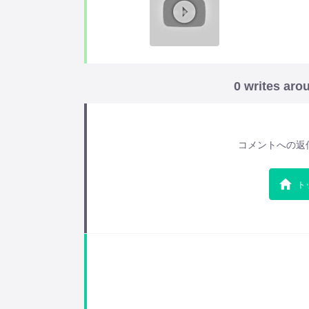
0 writes aro
コメントへの返
ト