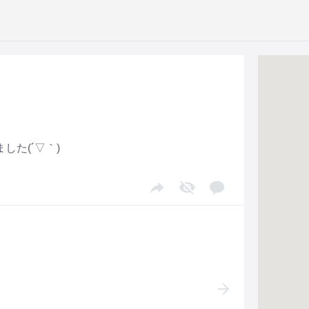
た(´▽｀)