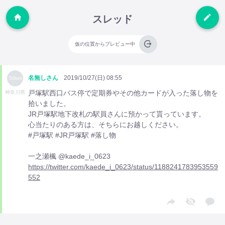
スレッド
仮の位置からプレビュー中
名無しさん
2019/10/27(日) 08:55
50km
戸塚駅西口バス停で定期券やその他カードが入った落し物を
神奈川県
拾いました。
JR戸塚駅地下改札の駅員さんに預かって貰っています。
心当たりのある方は、そちらにお越しください。
#戸塚駅 #JR戸塚駅 #落し物
一之瀬楓 @kaede_i_0623
https://twitter.com/kaede_i_0623/status/1188241783953559
552