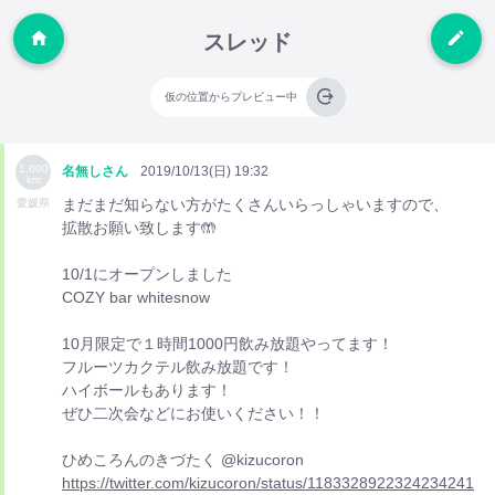
スレッド
仮の位置からプレビュー中
1,000
名無しさん
2019/10/13(日) 19:32
km
まだまだ知らない方がたくさんいらっしゃいますので、
愛媛県
拡散お願い致します🤲
10/1にオープンしました
COZY bar whitesnow
10月限定で１時間1000円飲み放題やってます！
フルーツカクテル飲み放題です！
ハイボールもあります！
ぜひ二次会などにお使いください！！
ひめころんのきづたく @kizucoron
https://twitter.com/kizucoron/status/1183328922324234241