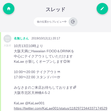
スレッド
仮の位置からプレビュー中
500
名無しさん
2019/10/12(土) 20:17
km
10月13日10時より
大阪府
大阪天満にHawaiian FOOD＆DRINKを
中心にテイクアウトしていただけます
KaLae が新しくオープンします😊🌺
10:00〜20:00 テイクアウト🍴
17:00〜22:00 スタンドバー🍺
みなさまのご来店お待ちしております🌈
大阪市北区天神橋4-5-2
KaLae @KaLae001
https://twitter.com/KaLae001/status/1182972344337174529