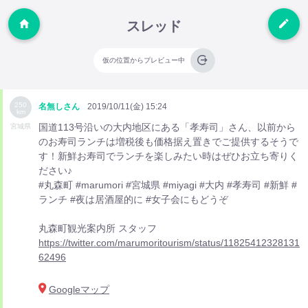
スレッド
仮の位置からプレビュー中
250
名無しさん
2019/10/11(金) 15:24
km
国道113号沿いの大内地区にある「孝寿司」さん、以前から
宮城県
のお寿司ランチは増税後も価格据え置きでご提供するそうで
す！新鮮お寿司でランチを楽しみたい時はぜひお立ち寄りく
ださい♪
#丸森町 #marumori #宮城県 #miyagi #大内 #孝寿司 #新鮮 #
ランチ #夜は居酒屋的に #女子会にもどうぞ
丸森町観光案内所 スタッフ
https://twitter.com/marumoritourism/status/11825412328131
62496
Googleマップ