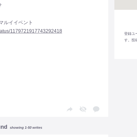
？
博多マルイイベント
li/status/1179721917743292418
登録ユ
す。投
und
showing 1-50 writes