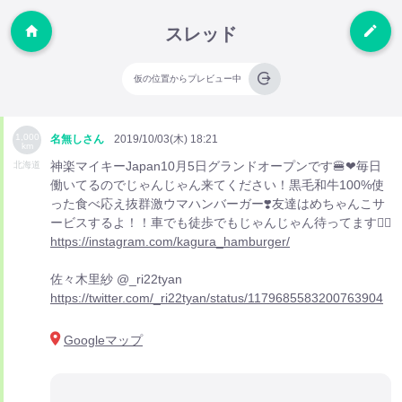
スレッド
仮の位置からプレビュー中
1,000
名無しさん
2019/10/03(木) 18:21
km
神楽マイキーJapan10月5日グランドオープンです🍔❤︎毎日
北海道
働いてるのでじゃんじゃん来てください！黒毛和牛100%使
った食べ応え抜群激ウマハンバーガー❣️友達はめちゃんこサ
ービスするよ！！車でも徒歩でもじゃんじゃん待ってます🙆‍♀️
https://instagram.com/kagura_hamburger/
佐々木里紗 @_ri22tyan
https://twitter.com/_ri22tyan/status/1179685583200763904
Googleマップ