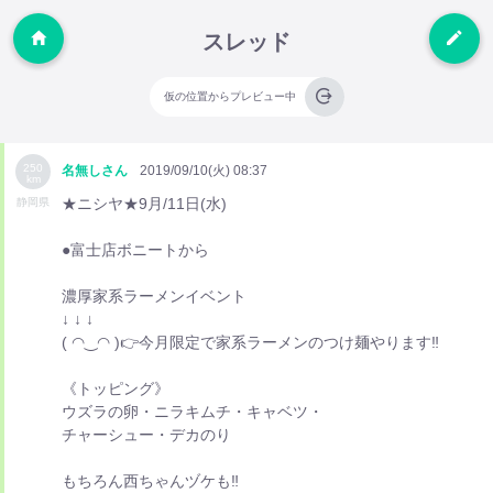
スレッド
仮の位置からプレビュー中
250
名無しさん
2019/09/10(火) 08:37
km
★ニシヤ★9月/11日(水)
静岡県
●富士店ボニートから
濃厚家系ラーメンイベント
↓ ↓ ↓
( ◠‿◠ )👉今月限定で家系ラーメンのつけ麺やります‼️
《トッピング》
ウズラの卵・ニラキムチ・キャベツ・
チャーシュー・デカのり
もちろん西ちゃんヅケも‼️