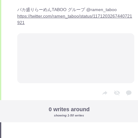
バカ盛りらーめんTABOO グループ @ramen_taboo
https://twitter.com/ramen_taboo/status/1171203267440721
921
0 writes around
showing 1-50 writes