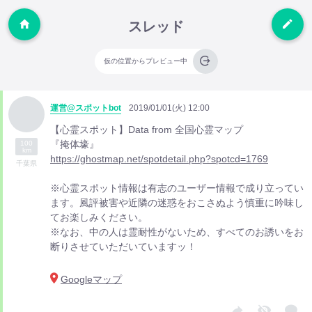
スレッド
仮の位置からプレビュー中
運営@スポットbot
2019/01/01(火) 12:00
【心霊スポット】Data from 全国心霊マップ
『掩体壕』
100
km
https://ghostmap.net/spotdetail.php?spotcd=1769
千葉県
※心霊スポット情報は有志のユーザー情報で成り立ってい
ます。風評被害や近隣の迷惑をおこさぬよう慎重に吟味し
てお楽しみください。
※なお、中の人は霊耐性がないため、すべてのお誘いをお
断りさせていただいていますッ！
Googleマップ