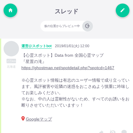
スレッド
仮の位置からプレビュー中
運営@スポットbot
2019/01/01(火) 12:00
【心霊スポット】Data from 全国心霊マップ
『星置の滝』
2万km
北海道
https://ghostmap.net/spotdetail.php?spotcd=1467
※心霊スポット情報は有志のユーザー情報で成り立ってい
ます。風評被害や近隣の迷惑をおこさぬよう慎重に吟味し
てお楽しみください。
※なお、中の人は霊耐性がないため、すべてのお誘いをお
断りさせていただいていますッ！
Googleマップ