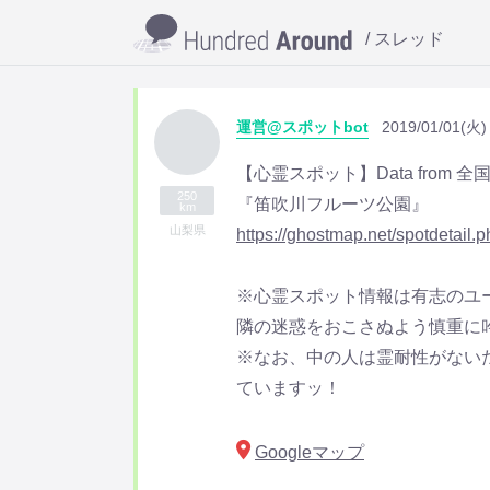
スレッド
運営@スポットbot
2019/01/01(火)
【心霊スポット】Data from 
250
『笛吹川フルーツ公園』
km
山梨県
https://ghostmap.net/spotdetail
※心霊スポット情報は有志のユ
隣の迷惑をおこさぬよう慎重に
※なお、中の人は霊耐性がない
ていますッ！
Googleマップ