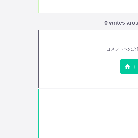
0 writes aro
コメントへの返
ト