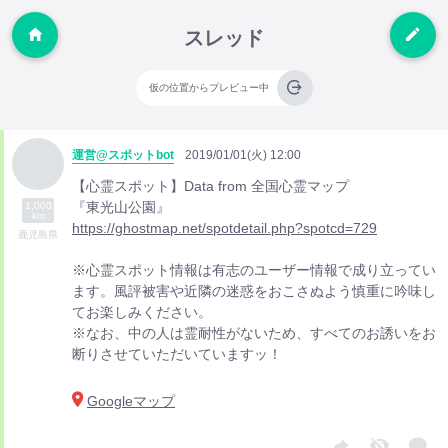
スレッド
仮の位置からプレビュー中
運営@スポットbot
2019/01/01(火) 12:00
【心霊スポット】Data from 全国心霊マップ
『東光山公園』
1,000
km
https://ghostmap.net/spotdetail.php?spotcd=729
鹿児島県
※心霊スポット情報は有志のユーザー情報で成り立ってい
ます。風評被害や近隣の迷惑をおこさぬよう慎重に吟味し
てお楽しみください。
※なお、中の人は霊耐性がないため、すべてのお誘いをお
断りさせていただいていますッ！
Googleマップ