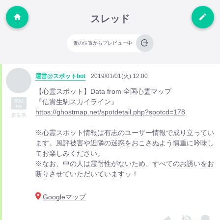
スレッド
仮の位置からプレビュー中
運営@スポットbot
2019/01/01(火) 12:00
【心霊スポット】Data from 全国心霊マップ
『信貴生駒スカイライン』
500
km
https://ghostmap.net/spotdetail.php?spotcd=178
奈良県
※心霊スポット情報は有志のユーザー情報で成り立ってい
ます。風評被害や近隣の迷惑をおこさぬよう慎重に吟味し
てお楽しみください。
※なお、中の人は霊耐性がないため、すべてのお誘いをお
断りさせていただいていますッ！
Googleマップ