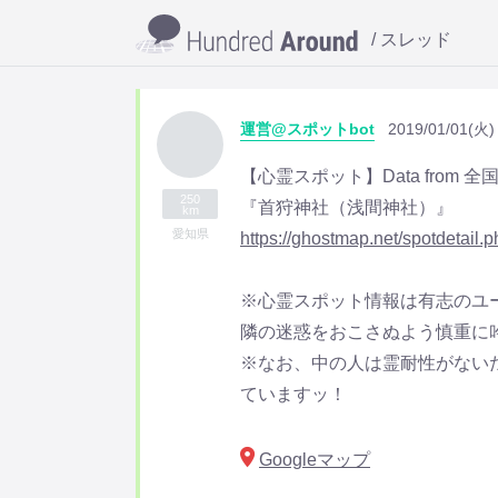
スレッド
運営@スポットbot
2019/01/01(火)
【心霊スポット】Data from 
250
『首狩神社（浅間神社）』
km
愛知県
https://ghostmap.net/spotdetail
※心霊スポット情報は有志のユ
隣の迷惑をおこさぬよう慎重に
※なお、中の人は霊耐性がない
ていますッ！
Googleマップ