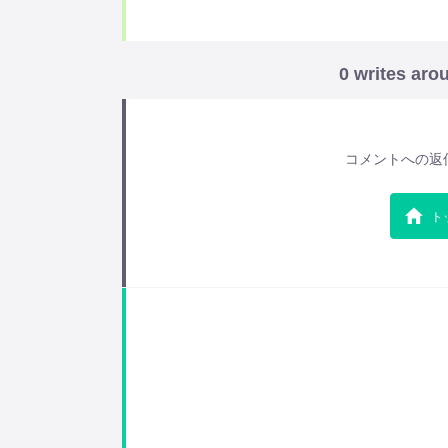
0 writes aro
コメントへの返
ト