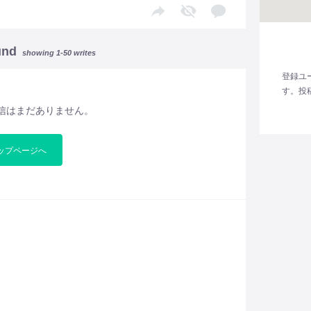
und
showing 1-50 writes
登録ユ
す。投
信はまだありません。
ップページへ